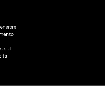
generare
imento
o e al
cita