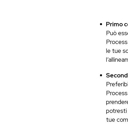
Primo c
Può esse
Process
le tue so
l’allinea
Secondo
Preferib
Process 
prendere
potresti
tue com