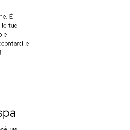
ne. È
 le tue
o e
contarci le
i.
spa
esigner,