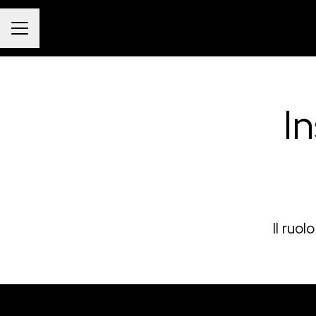
Menu Carriera
I
Il ruo