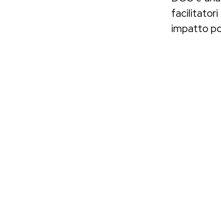
facilitator
impatto pos