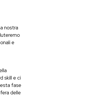
a
la nostra
aluteremo
ionali e
ella
skill e ci
uesta fase
fera delle