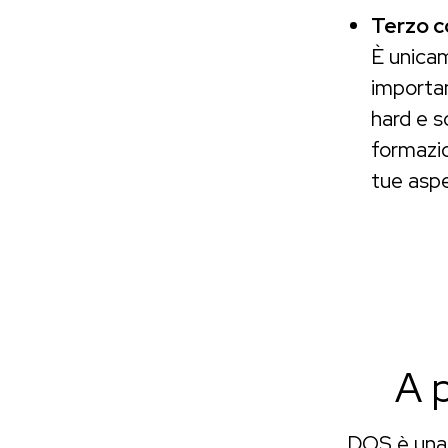
Terzo c
È unicam
importan
hard e s
formazio
tue aspe
A 
DOS è una 